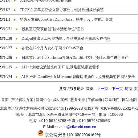
23/11/6
2023/2024年领先的UCaaS提供商
23/11/2
TDCX在罗马尼亚设立新办事处，维持欧洲成长轨迹
23/11/1
华为云发布CodeArts IDE for Java，原生于云，智能、开放
23/10/31
毅航互联荣获信创“技术活动单位”证书
23/10/30
Dialpad推出人工智能功能，自动重新处理敏感客户信息
23/10/27
谷歌在12个月内发布了两个CCaaS平台
23/10/26
日本芯片设计商Socionext将研发3nm车用芯片 预计2026年进行量产
23/10/25
AFL计划建设波兰光纤工厂 以满足区域带宽需求
23/10/24
ALE 推出 OmniSwitch Milestone 智能运维插件，提升视频监控网络安全
共有:575条记录
首页
上一页
下一页
尾页
页次
首页
|
产品解决方案
|
新闻中心
|
成功案例
|
服务支持
|
了解华旗
|
联系我们
|
网站地图
北京华琪软通技术有限公司 Copyright®1999-2028 版权所有 京ICP备08002532号-
地 址：北京市海淀区西三旗建材城中路19号三层，邮编：100096
电 话：010-59798768 传 真：010-59798768转3
E-Mail：
sales@ctiworld.com.cn
京公网安备
号
11010802034162