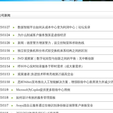
公司新闻
23/11/27
数据智能平台如何从成本中心变为利润中心｜论坛实录
23/11/24
为什么削减客户服务预算是虚假经济
23/11/20
新闻：德里警方增派警力，设立控制室和求助热线
23/11/16
独立软交换机和分布式软交换机体系结构之间的区别
23/11/15
IWD 观察家｜数字化转型与创新之间的平衡：无中断创新
23/11/14
呼叫中心实时转录服务于即时需求（或大量需求）
23/11/13
观展邀请 |东进技术即将亮相第25届高交会
23/11/10
思科Webex宣布推出人工智能解决方案，增强联络中心座席潜力并减少
23/11/9
Microsoft为Copilot提供更多联络中心用例
23/11/8
如何设计有效的服务管理面板
23/11/7
Avaya混合云服务通过生物识别身份验证保障客户体验安全