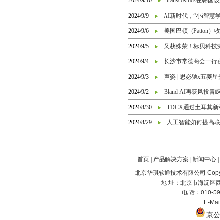
2024/9/10
transcosmos在
2024/9/9
AI新时代，“小i智慧
2024/9/6
美国巴顿（Patton
2024/9/5
又获殊荣！标贝科技荣登
2024/9/4
长沙市常德商会一行
2024/9/3
声姿 | 思必驰x五菱星光
2024/9/2
Bland AI再获风
2024/8/30
TDCX通过土耳其
2024/8/29
人工智能如何提高联
首页
|
产品解决方案
|
新闻中心
|
北京华琪软通技术有限公司 Copyrig
地 址：北京市海淀区西
电 话：010-59
E-Ma
京