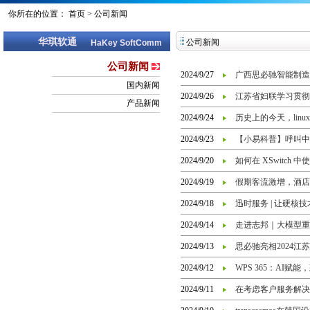
你所在的位置：
首页
>
公司新闻
华琪软通
公司新闻
HaKey SoftComm
公司新闻
2024/9/27
广西思必驰智能制造
国内新闻
2024/9/26
江苏省妇联学习贯彻
产品新闻
2024/9/24
历史上的今天，linu
2024/9/23
【小易科普】呼叫中
2024/9/20
如何在 XSwitch 中使
2024/9/19
假期客流激增，酒店
2024/9/18
迅时服务 | 让硬核
2024/9/14
走进志邦｜大模型重
2024/9/13
思必驰亮相2024江
2024/9/12
WPS 365：AI
2024/9/11
在考虑客户服务解决