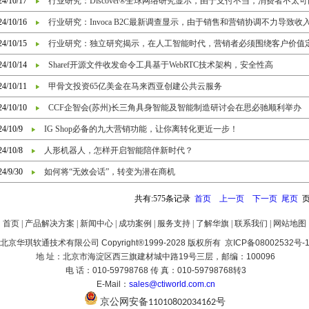
24/10/17
行业研究：Discover®全球网络研究显示，由于支付不当，消费者不太
24/10/16
行业研究：Invoca B2C最新调查显示，由于销售和营销协调不力导致收
24/10/15
行业研究：独立研究揭示，在人工智能时代，营销者必须围绕客户价值
24/10/14
Sharef开源文件收发命令工具基于WebRTC技术架构，安全性高
24/10/11
甲骨文投资65亿美金在马来西亚创建公共云服务
24/10/10
CCF企智会(苏州)长三角具身智能及智能制造研讨会在思必驰顺利举办
24/10/9
IG Shop必备的九大营销功能，让你离转化更近一步！
24/10/8
人形机器人，怎样开启智能陪伴新时代？
24/9/30
如何将“无效会话”，转变为潜在商机
共有:575条记录
首页
上一页
下一页
尾页
页
首页
|
产品解决方案
|
新闻中心
|
成功案例
|
服务支持
|
了解华旗
|
联系我们
|
网站地图
北京华琪软通技术有限公司 Copyright®1999-2028 版权所有 京ICP备08002532号-
地 址：北京市海淀区西三旗建材城中路19号三层，邮编：100096
电 话：010-59798768 传 真：010-59798768转3
E-Mail：
sales@ctiworld.com.cn
京公网安备
号
11010802034162