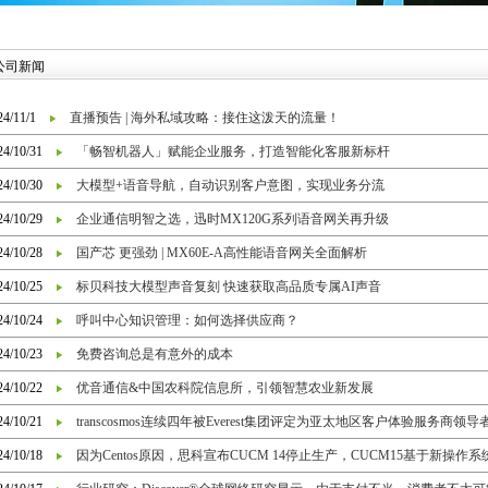
公司新闻
24/11/1
直播预告 | 海外私域攻略：接住这泼天的流量！
24/10/31
「畅智机器人」赋能企业服务，打造智能化客服新标杆
24/10/30
大模型+语音导航，自动识别客户意图，实现业务分流
24/10/29
企业通信明智之选，迅时MX120G系列语音网关再升级
24/10/28
国产芯 更强劲 | MX60E-A高性能语音网关全面解析
24/10/25
标贝科技大模型声音复刻 快速获取高品质专属AI声音
24/10/24
呼叫中心知识管理：如何选择供应商？
24/10/23
免费咨询总是有意外的成本
24/10/22
优音通信&中国农科院信息所，引领智慧农业新发展
24/10/21
transcosmos连续四年被Everest集团评定为亚太地区客户体验服务商领导
24/10/18
因为Centos原因，思科宣布CUCM 14停止生产，CUCM15基于新操作系统Al