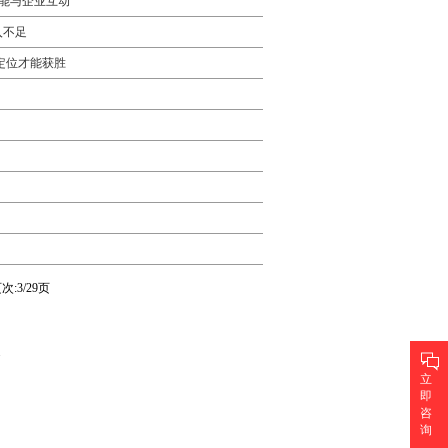
可能与企业互动
入不足
定位才能获胜
次:3/29页
1