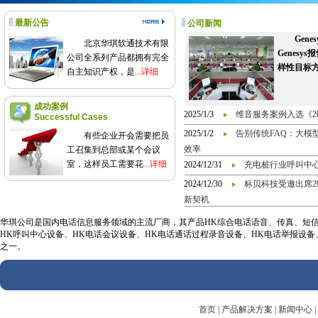
最新公告
公司新闻
Gen
北京华琪软通技术有限
Genes
公司全系列产品都拥有完全
样性目标
自主知识产权，是
...详细
成功案例
2025/1/3
维音服务案例入选《2
Successful Cases
2025/1/2
告别传统FAQ：大模
有些企业开会需要把员
效率
工召集到总部或某个会议
室，这样员工需要花
...详细
2024/12/31
充电桩行业呼叫中
2024/12/30
标贝科技受邀出席2
新契机
华琪公司是国内电话信息服务领域的主流厂商，其产品HK综合电话语音、传真、短信信
HK呼叫中心设备、HK电话会议设备、HK电话通话过程录音设备、HK电话举报设
之一。
首页
|
产品解决方案
|
新闻中心
|