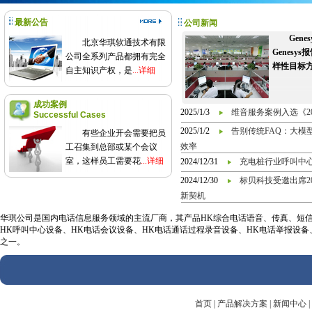
最新公告
公司新闻
Gen
北京华琪软通技术有限
Genes
公司全系列产品都拥有完全
样性目标
自主知识产权，是
...详细
成功案例
2025/1/3
维音服务案例入选《2
Successful Cases
2025/1/2
告别传统FAQ：大模
有些企业开会需要把员
效率
工召集到总部或某个会议
室，这样员工需要花
...详细
2024/12/31
充电桩行业呼叫中
2024/12/30
标贝科技受邀出席2
新契机
华琪公司是国内电话信息服务领域的主流厂商，其产品HK综合电话语音、传真、短信信
HK呼叫中心设备、HK电话会议设备、HK电话通话过程录音设备、HK电话举报设
之一。
首页
|
产品解决方案
|
新闻中心
|