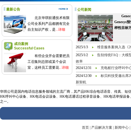
最新公告
公司新闻
Gen
北京华琪软通技术有限
Genes
公司全系列产品都拥有完全
样性目标
自主知识产权，是
...详细
成功案例
2025/1/3
维音服务案例入选《2
Successful Cases
2025/1/2
告别传统FAQ：大模
有些企业开会需要把员
效率
工召集到总部或某个会议
室，这样员工需要花
...详细
2024/12/31
充电桩行业呼叫中
2024/12/30
标贝科技受邀出席2
新契机
华琪公司是国内电话信息服务领域的主流厂商，其产品HK综合电话语音、传真、短信信
HK呼叫中心设备、HK电话会议设备、HK电话通话过程录音设备、HK电话举报设
之一。
首页
|
产品解决方案
|
新闻中心
|