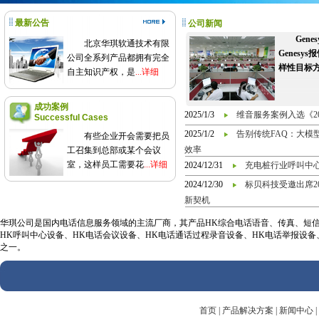
最新公告
公司新闻
Gen
北京华琪软通技术有限
Genes
公司全系列产品都拥有完全
样性目标
自主知识产权，是
...详细
成功案例
2025/1/3
维音服务案例入选《2
Successful Cases
2025/1/2
告别传统FAQ：大模
有些企业开会需要把员
效率
工召集到总部或某个会议
室，这样员工需要花
...详细
2024/12/31
充电桩行业呼叫中
2024/12/30
标贝科技受邀出席2
新契机
华琪公司是国内电话信息服务领域的主流厂商，其产品HK综合电话语音、传真、短信信
HK呼叫中心设备、HK电话会议设备、HK电话通话过程录音设备、HK电话举报设
之一。
首页
|
产品解决方案
|
新闻中心
|