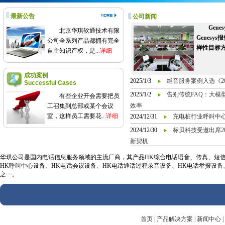
最新公告
公司新闻
Gen
北京华琪软通技术有限
Genes
公司全系列产品都拥有完全
样性目标
自主知识产权，是
...详细
成功案例
2025/1/3
维音服务案例入选《2
Successful Cases
2025/1/2
告别传统FAQ：大模
有些企业开会需要把员
效率
工召集到总部或某个会议
室，这样员工需要花
...详细
2024/12/31
充电桩行业呼叫中
2024/12/30
标贝科技受邀出席2
新契机
华琪公司是国内电话信息服务领域的主流厂商，其产品HK综合电话语音、传真、短信信
HK呼叫中心设备、HK电话会议设备、HK电话通话过程录音设备、HK电话举报设
之一。
首页
|
产品解决方案
|
新闻中心
|