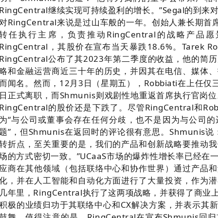
RingCentral继续实现可持续盈利的增长。”
Segal的到来对
对RingCentral来说是过山车般的一年。
创始人兼长期首席
转任执行主席，负责推动RingCentral的战略产品愿
RingCentral，其股价在宣布当天暴跌18.6%。
Tarek
RingCentral公布了其2023年第二季度的收益，他
略和金融运营商近三十年的历史，并因其在电信、媒体、
而闻名。
然而，12月3日（星期五），Robbiati在上任
日正式离职，而Shmunis则戏剧性地重返首席执行官岗位
RingCentral的股价还是下跌了。
尽管RingCentral和
为“与公司或董事会存在任何分歧，也不是因为与公司的
题”，但Shmunis在返回时的评论很有意思。
Shmuni
转折点，至关重要的是，我们的产品和创新战略要推动我
场的方式密切一致。”
UCaaS市场的爆炸性增长率已经在
应商在其他领域（包括联络中心和协作世界）通过产品和
化，并在人工智能和自动化方面进行了大量投资，作为潜
几年里，RingCentral执行了这两项战略，并获得了
积极的业绩归功于其联络中心和CX解决方案，并表示其新的R
鼓舞。
值得注意的是，RingCentral在宣布Shmun