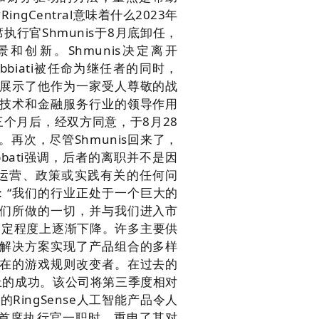
RingCentral意味着什么
2023年
执行官Shmunis于8月底卸任，
景和创新。Shmunis决定离开
 Robbiati被任命为继任者的同时，
的简历展示了他作为一家受人尊敬的战
技术和金融服务行业的领导作用
仅三个月后，经双方同意，于8月28
。再次，尽管Shmunis回来了，
Robbati强调，后者的离职并不是因
运营、政策或实践有关的任何问
s说：“我们的行业正处于一个巨大的
们所做的一切，并与我们进入市
一定程度上逐渐下降。许多主要供
解决方案实现了产品组合的多样
在的游戏规则改变者。
在过去的
商业上的成功。该公司将第三季度相对
ingSense人工智能产品令人
is回归首席执行官一职时，重申了其对