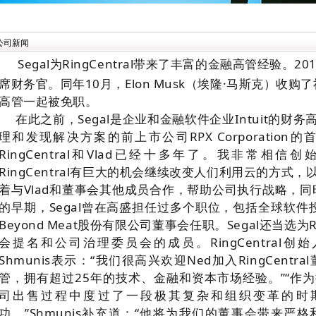
公司新闻
Segal为RingCentral带来了丰富的金融高管经验。
席财务官。同年10月，Elon Musk（埃隆·马斯克）收
高管一起被免职。
在此之前，Segal是企业和金融软件企业Intuit的
理和发现解决方案的前上市公司RPX Corporation
RingCentral和Vlad已经十多年了。
我非常相信创
RingCentral有巨大的机会继续改变人们利用云的方式
着与Vlad和董事会其他成员合作，帮助公司执行战略，
的早期，Segal曾在高盛担任过多个职位，包括全球软件投
Beyond Meat
股份有限公司董事会任职。
Segal还当选为
会提名和公司治理委员会的成员。
RingCentra
Shmunis表示：“我们很高兴欢迎Ned加入RingCen
管，拥有超过25年的技术、金融和资本市场经验。”
“作
司出售过程中度过了一段极其复杂和组织变革的时
功。”Shmunis补充道：“他将为我们的董事会带来严