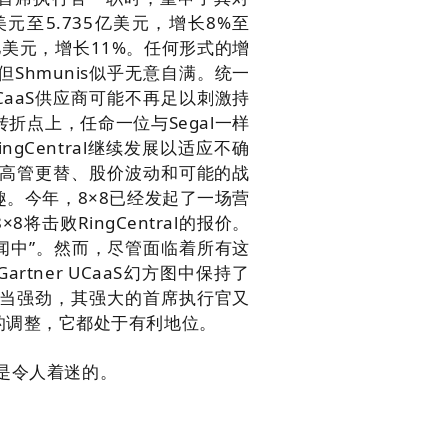
元至5.735亿美元，增长8%至
1亿美元，增长11%。
任何形式的增
hmunis似乎无意自满。
统一
CaaS供应商可能不再足以刺激持
转折点上，任命一位与Segal一样
gCentral继续发展以适应不确
高管更替、股价波动和可能的战
。今年，8×8已经发起了一场营
击败RingCentral的报价。
闻中”。
然而，尽管面临着所有这
tner UCaaS
幻方
图中保持了
相当强劲，其强大的首席执行官又
的调整，它都处于有利地位。
将是令人着迷的。