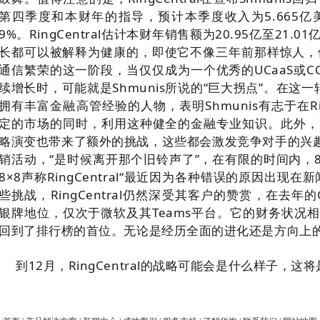
第四季度和本财年的指导，预计本季度收入为5.665亿美
9%。RingCentral估计本财年销售额为20.95亿至21.0
长都可以被解释为健康的，即使它不像三年前那样惊人，但S
通信繁荣的这一阶段，当仅仅成为一个优秀的UCaaS或C
续增长时，可能就是Shmunis所说的“巨大拐点”。在这一
拥有丰富金融高管经验的人物，表明Shmunis有志于在Rin
定的市场的同时，利用这种健全的金融专业知识。
此外，
略演变也带来了额外的挑战，这些都会激发竞争对手的兴趣
销活动，“是时候离开那个旧铃声了”，在有限的时间内，8×8将
8×8声称RingCentral“最近因为各种错误的原因出现在新
些挑战，RingCentral仍然深受其客户的赞赏，在去年的Gar
银牌地位，仅次于微软及其Teams平台。它的财务状况
回到了排行榜的首位。无论是经历全面的进化还是方向上
到12月，RingCentral的战略可能会是什么样子，这